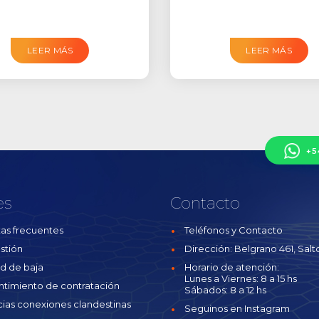
LEER MÁS
LEER MÁS
+5
es
Contacto
as frecuentes
Teléfonos y Contacto
stión
Dirección: Belgrano 461, Salto
ud de baja
Horario de atención:
Lunes a Viernes: 8 a 15 hs
ntimiento de contratación
Sábados: 8 a 12 hs
ias conexiones clandestinas
Seguinos en Instagram