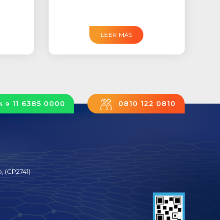
LEER MÁS
11 6385 0000
0810 122 0810
4 9
, (CP2741)