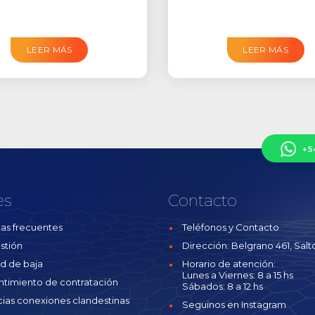
LEER MÁS
LEER MÁS
+5
es
Contacto
as frecuentes
Teléfonos y Contacto
stión
Dirección: Belgrano 461, Salto
ud de baja
Horario de atención:
Lunes a Viernes: 8 a 15 hs
ntimiento de contratación
Sábados: 8 a 12 hs
ias conexiones clandestinas
Seguinos en Instagram