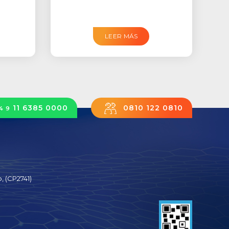
LEER MÁS
11 6385 0000
0810 122 0810
4 9
, (CP2741)