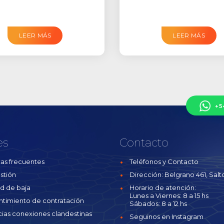
LEER MÁS
LEER MÁS
+5
es
Contacto
as frecuentes
Teléfonos y Contacto
stión
Dirección: Belgrano 461, Salto
ud de baja
Horario de atención:
Lunes a Viernes: 8 a 15 hs
ntimiento de contratación
Sábados: 8 a 12 hs
ias conexiones clandestinas
Seguinos en Instagram