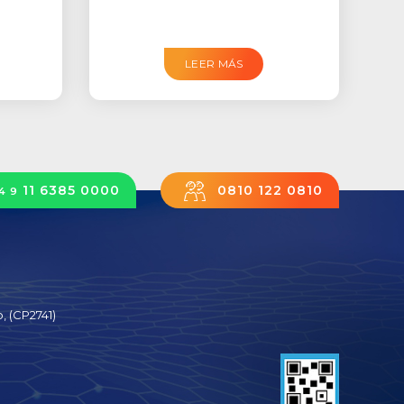
LEER MÁS
11 6385 0000
0810 122 0810
4 9
, (CP2741)